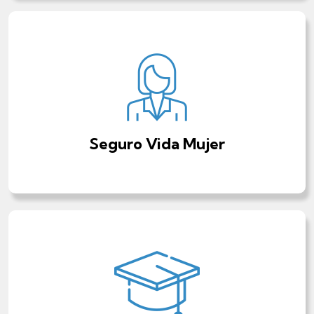
Seguro de Ahorro
Te genera un ahorro mientras estás protegido y
cuando tu plan llega a su vencimiento recibes el
dinero para realizar tus metas y sueños.
Seguro Vida Mujer
Ver más >
Seguro Vida Mujer
Creamos un seguro de vida que te permita lograr
el equilibrio que buscas en cada decisión que tomas,
con un esquema de ahorro pensado especialmente
en ti.