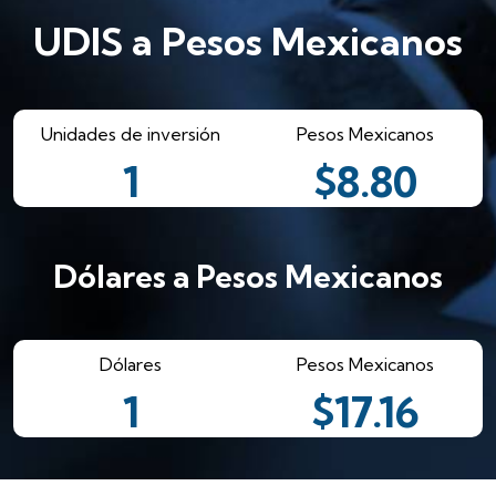
especializados
UDIS a Pesos Mexicanos
Cultiva la protección de tus colaboradores como
una sólida tradición y conocimiento que trasciende
generaciones.
Unidades de inversión
Pesos Mexicanos
1
$8.80
Ver más >
Dólares a Pesos Mexicanos
Dólares
Pesos Mexicanos
1
$17.16