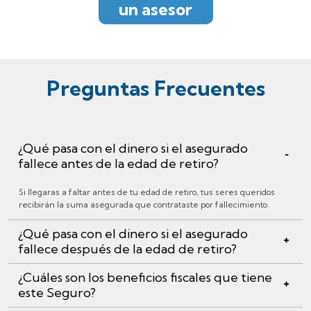
un asesor
Preguntas Frecuentes
¿Qué pasa con el dinero si el asegurado
fallece antes de la edad de retiro?
Si llegaras a faltar antes de tu edad de retiro, tus seres queridos
recibirán la suma asegurada que contrataste por fallecimiento.
¿Qué pasa con el dinero si el asegurado
fallece después de la edad de retiro?
¿Cuáles son los beneficios fiscales que tiene
Si llegaras a faltar después de tu edad de retiro, podrás traspasar
este Seguro?
tus ingresos a un beneficiario por un periodo previamente
establecido.