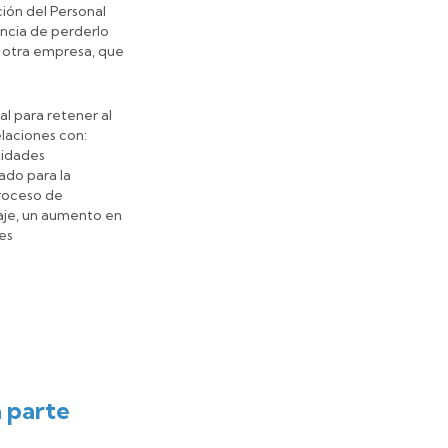
ión del Personal
encia de perderlo
e otra empresa, que
l para retener al
elaciones con:
tidades
ado para la
proceso de
aje, un aumento en
des
 parte