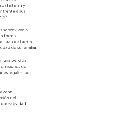
so) faltaran y
r frente a sus
cio?
es sobrevivan a
en forma
 reciban de forma
edad de su familiar.
rán una pérdida
tromisiones de
ones legales con
prevean
cción del
 operatividad.