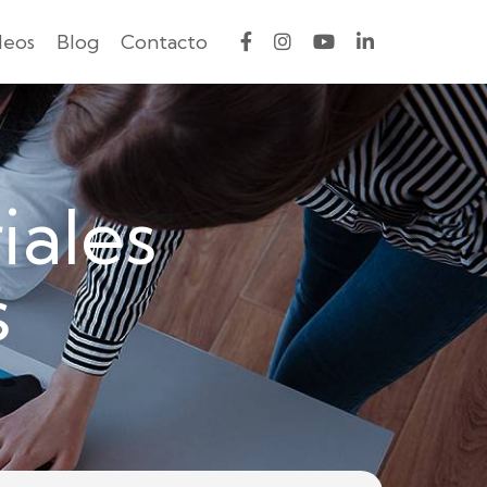
deos
Blog
Contacto
iales
s