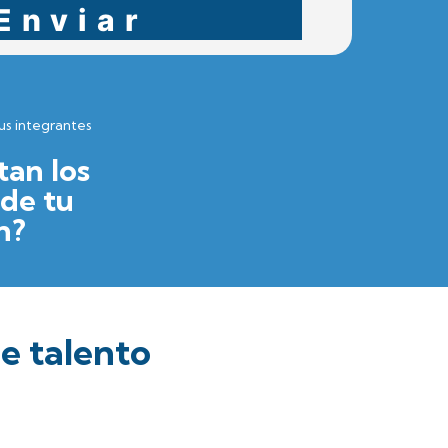
Enviar
sus integrantes
tan los
 de tu
n?
e talento