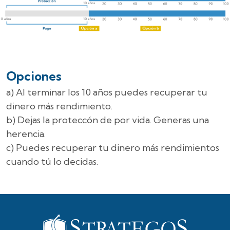
Aumento de Valor en efectivo: En caso de construir un ahorro
adicional, puedes incluir esta cobertura, contando con un
rendimiento mínimo garantizado.
Protección Adicional por Fallecimiento: Incrementa tu suma
asegurada por fallecimiento, tus beneficiarios tendrán la opción de
invertir ese dinero en un nuevo Seguro de Vida de su elección sin
requisitos de suscripción.
Opciones
a) Al terminar los 10 años puedes recuperar tu
dinero más rendimiento.
b) Dejas la proteccón de por vida. Generas una
herencia.
c) Puedes recuperar tu dinero más rendimientos
cuando tú lo decidas.