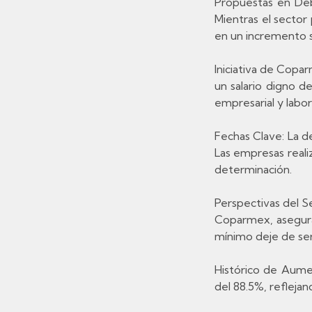
Propuestas en Deb
Mientras el sector
en un incremento s
Iniciativa de Copa
un salario digno 
empresarial y labora
Fechas Clave: La d
Las empresas real
determinación.
Perspectivas del S
Coparmex, asegura 
mínimo deje de se
Histórico de Aumen
del 88.5%, refleja