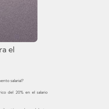
ra el
nto salarial?
co del 20% en el salario