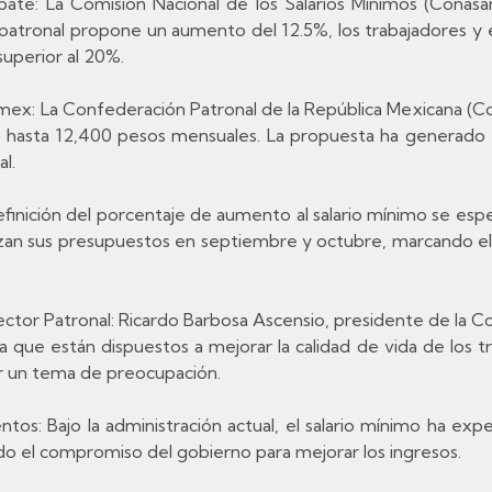
ate: La Comisión Nacional de los Salarios Mínimos (Conasa
 patronal propone un aumento del 12.5%, los trabajadores y e
uperior al 20%.
rmex: La Confederación Patronal de la República Mexicana (
de hasta 12,400 pesos mensuales. La propuesta ha generado 
l.
efinición del porcentaje de aumento al salario mínimo se esp
izan sus presupuestos en septiembre y octubre, marcando e
ector Patronal: Ricardo Barbosa Ascensio, presidente de la C
que están dispuestos a mejorar la calidad de vida de los tra
r un tema de preocupación.
tos: Bajo la administración actual, el salario mínimo ha e
ndo el compromiso del gobierno para mejorar los ingresos.