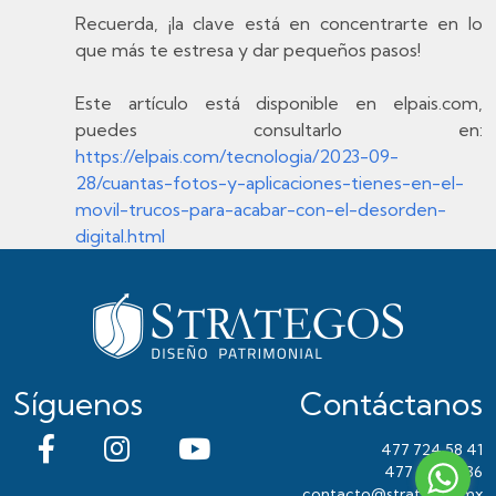
Recuerda, ¡la clave está en concentrarte en lo
que más te estresa y dar pequeños pasos!
Este artículo está disponible en elpais.com,
puedes consultarlo en:
https://elpais.com/tecnologia/2023-09-
28/cuantas-fotos-y-aplicaciones-tienes-en-el-
movil-trucos-para-acabar-con-el-desorden-
digital.html
Síguenos
Contáctanos
477 724 58 41
477 391 30 36
contacto@strategos.mx